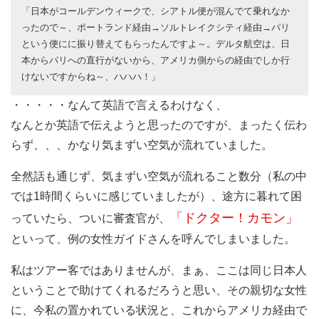
「日本がコールデンウィークで、シアトル便が混んでて乗れなか
ったので～、ポートランド経由→ソルトレイクシティ経由→パリ
という便にに振り替えてもらったんですよ～。デルタ航空は、日
本からパリへの直行がないから、アメリカ側からの経由でしか行
けないですからね～、ハハハ！」
・・・・・なんて英語で言えるわけなく、
なんとか英語で伝えようと思ったのですが、まったく伝わ
らず、、、かなり気まずい空気が流れていました。
全然話も通じず、気まずい空気が流れること数分（私の中
では1時間くらいに感じていましたが）、途方に暮れて困
「ドクター！カモン」
っていたら、ついに審査官が、
といって、例の女性ガイドさんを呼んでしまいました。
私はツアー客ではありませんが、まぁ、ここは同じ日本人
ということで助けてくれるだろうと思い、その親切な女性
に、今私の置かれている状況と、これからアメリカ経由で