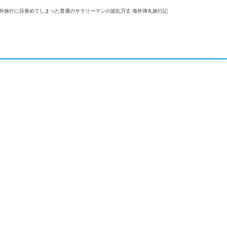
外旅行に目覚めてしまった普通のサラリーマンの波乱万丈 海外弾丸旅行記